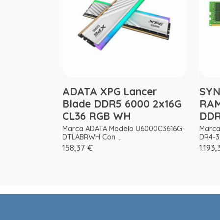
ADATA XPG Lancer
SY
Blade DDR5 6000 2x16G
RAM
CL36 RGB WH
DDR
Marca ADATA Modelo U6000C3616G-
Marca
DTLABRWH Con ...
DR4-3
158,37 €
1.193,