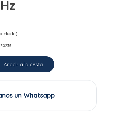
MHz
incluido)
D30235
Añadir a la cesta
anos un Whatsapp