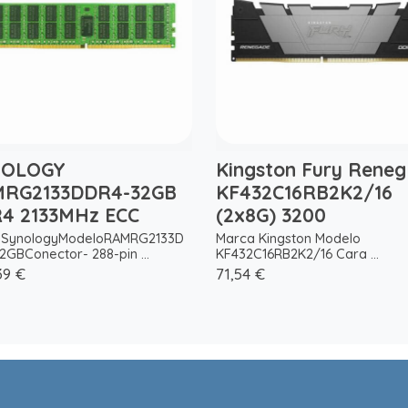
NOLOGY
Kingston Fury Reneg
RG2133DDR4-32GB
KF432C16RB2K2/16
4 2133MHz ECC
(2x8G) 3200
SynologyModeloRAMRG2133D
Marca Kingston Modelo
2GBConector- 288-pin ...
KF432C16RB2K2/16 Cara ...
39 €
71,54 €