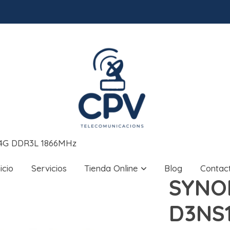
4G DDR3L 1866MHz
nicio
Servicios
Tienda Online
Blog
Contac
SYNO
D3NS