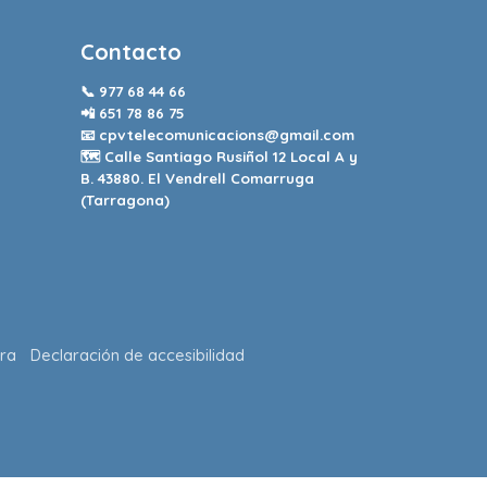
Contacto
📞
977 68 44 66
📲
651 78 86 75
📧
cpvtelecomunicacions@gmail.com
🗺️ Calle Santiago Rusiñol 12 Local A y
B. 43880. El Vendrell Comarruga
(Tarragona)
ra
Declaración de accesibilidad