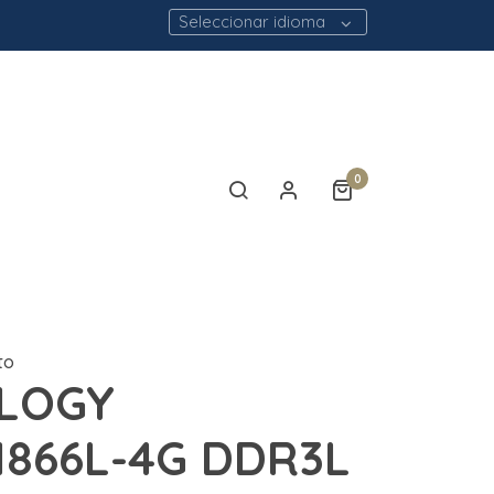
Seleccionar idioma
0
to
LOGY
1866L-4G DDR3L