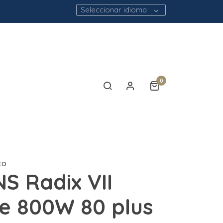
Seleccionar idioma
0
to
S Radix VII
e 800W 80 plus