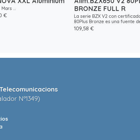
OVA XXL Aluminium
Alim.BZX650 V2 80P
BRONZE FULL R
Mars ...
0 €
La serie BZX V2 con certificad
80Plus Bronze es una fuente de 
109,58 €
Telecomunicacions
alador Nº1349)
cios
a