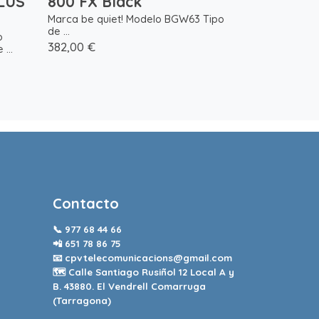
LUS
800 FX Black
Marca be quiet! Modelo BGW63 Tipo
de ...
o
382,00 €
...
Contacto
📞
977 68 44 66
📲
651 78 86 75
📧
cpvtelecomunicacions@gmail.com
🗺️ Calle Santiago Rusiñol 12 Local A y
B. 43880. El Vendrell Comarruga
(Tarragona)