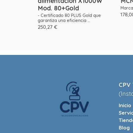
alimentacion X1000W
MCN
Mod. 80+Gold
Marca 
178,0
- Certificado 80 PLUS Gold que
garantiza una eficiencia ...
250,27 €
CPV 
(Inst
Inicio
Servi
Tiend
Blog