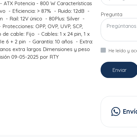
 ATX Potencia - 800 W Características
vo - Eficiencia: > 87% - Ruido: 12dB -
Pregunta
- Rail: 12V único - 80Plus: Silver -
 Protecciones: OPP, OVP, UVP, SCP,
e cable: Fijo - Cables: 1 x 24 pin, 1 x
Ie 6 + 2 pin - Garantía: 10 años - Extra:
lanos extra largos Dimensiones y peso
He leído y a
isión 09-05-2025 por RTY
Enviar
Enví