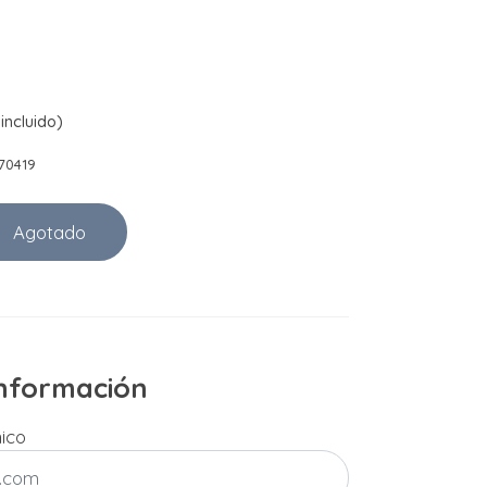
incluido)
70419
Agotado
 información
nico