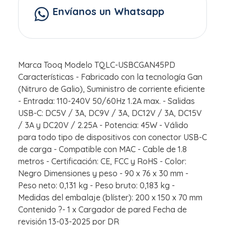
Envíanos un Whatsapp
Marca Tooq Modelo TQLC-USBCGAN45PD
Características - Fabricado con la tecnología Gan
(Nitruro de Galio), Suministro de corriente eficiente
- Entrada: 110-240V 50/60Hz 1.2A max. - Salidas
USB-C: DC5V / 3A, DC9V / 3A, DC12V / 3A, DC15V
/ 3A y DC20V / 2.25A - Potencia: 45W - Válido
para todo tipo de dispositivos con conector USB-C
de carga - Compatible con MAC - Cable de 1.8
metros - Certificación: CE, FCC y RoHS - Color:
Negro Dimensiones y peso - 90 x 76 x 30 mm -
Peso neto: 0,131 kg - Peso bruto: 0,183 kg -
Medidas del embalaje (blíster): 200 x 150 x 70 mm
Contenido ?- 1 x Cargador de pared Fecha de
revisión 13-03-2025 por DR