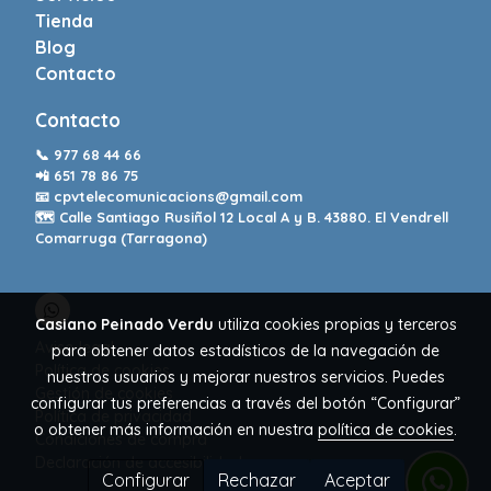
Tienda
Blog
Contacto
Contacto
📞
977 68 44 66
📲
651 78 86 75
📧
cpvtelecomunicacions@gmail.com
🗺️ Calle Santiago Rusiñol 12 Local A y B. 43880. El Vendrell
Comarruga (Tarragona)
Casiano Peinado Verdu
utiliza cookies propias y terceros
Aviso legal
para obtener datos estadísticos de la navegación de
Política de cookies
nuestros usuarios y mejorar nuestros servicios. Puedes
Gestión de cookies
configurar tus preferencias a través del botón “Configurar”
Política de privacidad
o obtener más información en nuestra
política de cookies
.
Condiciones de compra
Declaración de accesibilidad
Configurar
Rechazar
Aceptar