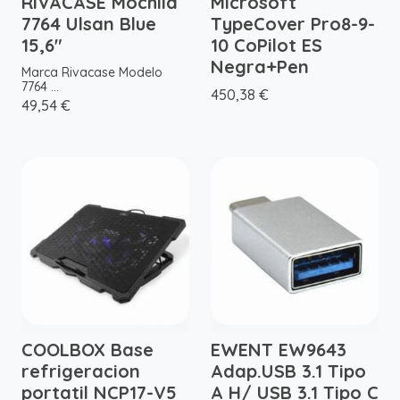
RIVACASE Mochila
Microsoft
7764 Ulsan Blue
TypeCover Pro8-9-
15,6"
10 CoPilot ES
Negra+Pen
Marca Rivacase Modelo
7764 ...
450,38 €
49,54 €
COOLBOX Base
EWENT EW9643
refrigeracion
Adap.USB 3.1 Tipo
portatil NCP17-V5
A H/ USB 3.1 Tipo C