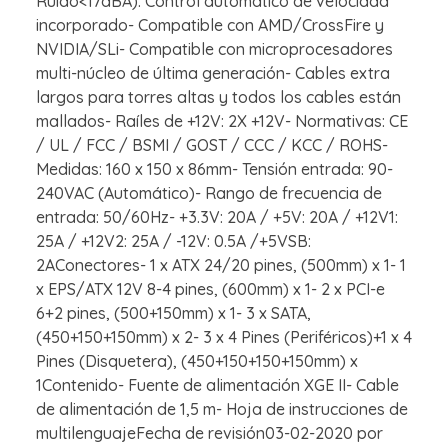
Ruido<17dBA). Control automático de velocidad
incorporado- Compatible con AMD/CrossFire y
NVIDIA/SLi- Compatible con microprocesadores
multi-núcleo de última generación- Cables extra
largos para torres altas y todos los cables están
mallados- Raíles de +12V: 2X +12V- Normativas: CE
/ UL / FCC / BSMI / GOST / CCC / KCC / ROHS-
Medidas: 160 x 150 x 86mm- Tensión entrada: 90-
240VAC (Automático)- Rango de frecuencia de
entrada: 50/60Hz- +3.3V: 20A / +5V: 20A / +12V1:
25A / +12V2: 25A / -12V: 0.5A /+5VSB:
2AConectores- 1 x ATX 24/20 pines, (500mm) x 1- 1
x EPS/ATX 12V 8-4 pines, (600mm) x 1- 2 x PCI-e
6+2 pines, (500+150mm) x 1- 3 x SATA,
(450+150+150mm) x 2- 3 x 4 Pines (Periféricos)+1 x 4
Pines (Disquetera), (450+150+150+150mm) x
1Contenido- Fuente de alimentación XGE II- Cable
de alimentación de 1,5 m- Hoja de instrucciones de
multilenguajeFecha de revisión03-02-2020 por