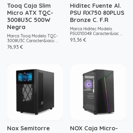
Tooq Caja Slim
Hiditec Fuente Al.
Micro ATX TQC-
PSU RX750 80PLUS
3008U3C 500W
Bronze C. F.R
Negra
Marca Hiditec Modelo
PSU010048 Caracter&iac ...
Marca Tooq Modelo TQC-
93,36 €
3008U3C Caracter&iacu ...
76,93 €
Nox Semitorre
NOX Caja Micro-