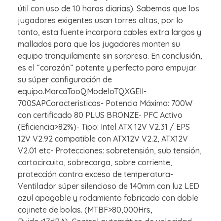
útil con uso de 10 horas diarias). Sabemos que los
jugadores exigentes usan torres altas, por lo
tanto, esta fuente incorpora cables extra largos y
mallados para que los jugadores monten su
equipo tranquilamente sin sorpresa. En conclusión,
es el “corazón” potente y perfecto para empujar
su súper configuración de
equipo.MarcaTooQModeloTQXGEII-
700SAPCaracteristicas- Potencia Máxima: 700W
con certificado 80 PLUS BRONZE- PFC Activo
(Eficiencia>82%)- Tipo: Intel ATX 12V V2.31 / EPS
12V V2.92 compatible con ATX12V V2.2, ATX12V
V2.01 etc- Protecciones: sobretensión, sub tensión,
cortocircuito, sobrecarga, sobre corriente,
protección contra exceso de temperatura-
Ventilador súper silencioso de 140mm con luz LED
azul apagable y rodamiento fabricado con doble
cojinete de bolas. (MTBF>80,000Hrs,