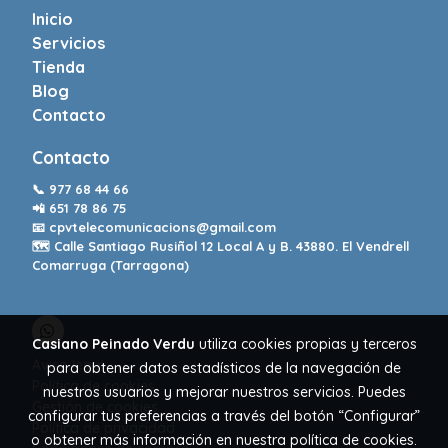
Inicio
Servicios
Tienda
Blog
Contacto
Contacto
📞
977 68 44 66
📲
651 78 86 75
📧
cpvtelecomunicacions@gmail.com
🗺️ Calle Santiago Rusiñol 12 Local A y B. 43880. El Vendrell
Comarruga (Tarragona)
Casiano Peinado Verdu
utiliza cookies propias y terceros
Aviso legal
para obtener datos estadísticos de la navegación de
Política de cookies
nuestros usuarios y mejorar nuestros servicios. Puedes
Gestión de cookies
configurar tus preferencias a través del botón “Configurar”
Política de privacidad
o obtener más información en nuestra
política de cookies
.