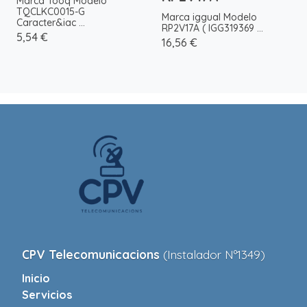
Marca Tooq Modelo
TQCLKC0015-G
Marca iggual Modelo
Caracter&iac ...
RP2V17A ( IGG319369 ...
5,54 €
16,56 €
CPV Telecomunicacions
(Instalador Nº1349)
Inicio
Servicios