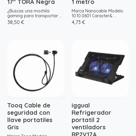
17" TORA Negra
1 metro
¿Buscas una mochila
Marca Nanocable Modelo
gaming para transportar ...
10.10.0601 Caracter& ...
38,50 €
4,73 €
Tooq Cable de
iggual
seguridad con
Refrigerador
llave portatiles
portatil 2
Gris
ventiladors
RP2V17A