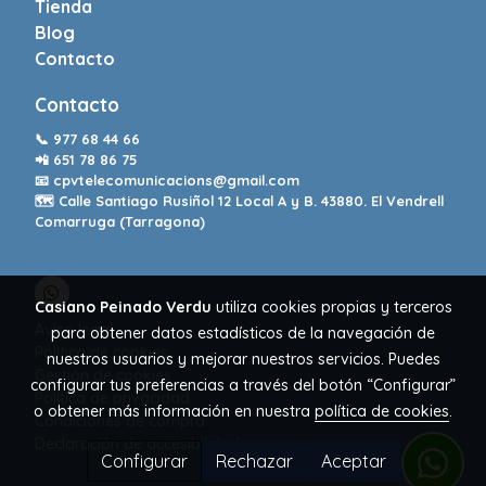
Tienda
Blog
Contacto
Contacto
📞
977 68 44 66
📲
651 78 86 75
📧
cpvtelecomunicacions@gmail.com
🗺️ Calle Santiago Rusiñol 12 Local A y B. 43880. El Vendrell
Comarruga (Tarragona)
Casiano Peinado Verdu
utiliza cookies propias y terceros
Aviso legal
para obtener datos estadísticos de la navegación de
Política de cookies
nuestros usuarios y mejorar nuestros servicios. Puedes
Gestión de cookies
configurar tus preferencias a través del botón “Configurar”
Política de privacidad
o obtener más información en nuestra
política de cookies
.
Condiciones de compra
Declaración de accesibilidad
Configurar
Rechazar
Aceptar