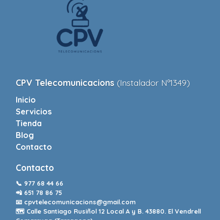
CPV Telecomunicacions
(Instalador Nº1349)
Inicio
Servicios
Tienda
Blog
Contacto
Contacto
📞
977 68 44 66
📲
651 78 86 75
📧
cpvtelecomunicacions@gmail.com
🗺️ Calle Santiago Rusiñol 12 Local A y B. 43880. El Vendrell