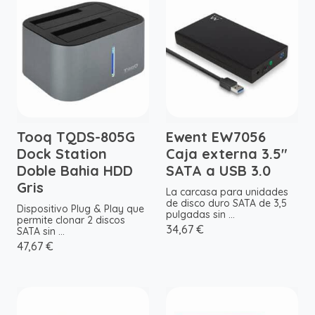
Tooq TQDS-805G
Ewent EW7056
Dock Station
Caja externa 3.5"
Doble Bahia HDD
SATA a USB 3.0
Gris
La carcasa para unidades
de disco duro SATA de 3,5
Dispositivo Plug & Play que
pulgadas sin ...
permite clonar 2 discos
34,67 €
SATA sin ...
47,67 €