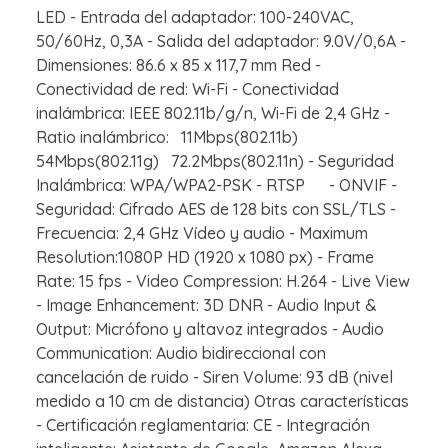
LED - Entrada del adaptador: 100-240VAC,
50/60Hz, 0,3A - Salida del adaptador: 9.0V/0,6A -
Dimensiones: 86.6 x 85 x 117,7 mm Red -
Conectividad de red: Wi-Fi - Conectividad
inalámbrica: IEEE 802.11b/g/n, Wi-Fi de 2,4 GHz -
Ratio inalámbrico: 11Mbps(802.11b)
54Mbps(802.11g) 72.2Mbps(802.11n) - Seguridad
Inalámbrica: WPA/WPA2-PSK - RTSP - ONVIF -
Seguridad: Cifrado AES de 128 bits con SSL/TLS -
Frecuencia: 2,4 GHz Vídeo y audio - Maximum
Resolution:1080P HD (1920 x 1080 px) - Frame
Rate: 15 fps - Video Compression: H.264 - Live View
- Image Enhancement: 3D DNR - Audio Input &
Output: Micrófono y altavoz integrados - Audio
Communication: Audio bidireccional con
cancelación de ruido - Siren Volume: 93 dB (nivel
medido a 10 cm de distancia) Otras características
- Certificación reglamentaria: CE - Integración