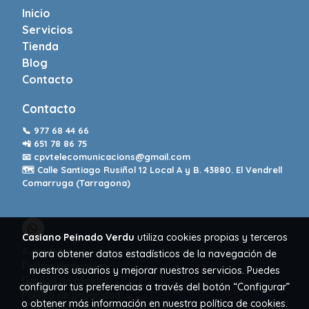
Inicio
Servicios
Tienda
Blog
Contacto
Contacto
📞
977 68 44 66
📲
651 78 86 75
📧
cpvtelecomunicacions@gmail.com
🗺️ Calle Santiago Rusiñol 12 Local A y B. 43880. El Vendrell
Comarruga (Tarragona)
Casiano Peinado Verdu
utiliza cookies propias y terceros
Aviso legal
para obtener datos estadísticos de la navegación de
Política de cookies
nuestros usuarios y mejorar nuestros servicios. Puedes
Gestión de cookies
configurar tus preferencias a través del botón “Configurar”
Política de privacidad
o obtener más información en nuestra
política de cookies
.