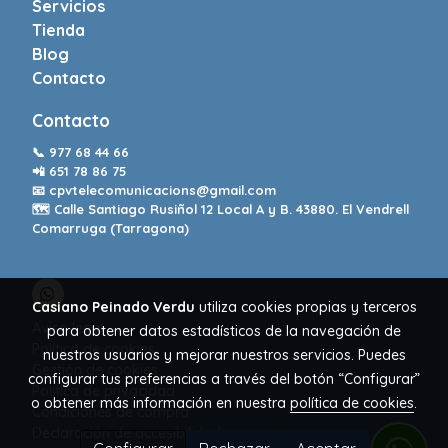
Servicios
Tienda
Blog
Contacto
Contacto
📞
977 68 44 66
📲
651 78 86 75
📧
cpvtelecomunicacions@gmail.com
🗺️ Calle Santiago Rusiñol 12 Local A y B. 43880. El Vendrell
Comarruga (Tarragona)
Casiano Peinado Verdu
utiliza cookies propias y terceros
Aviso legal
para obtener datos estadísticos de la navegación de
Política de cookies
nuestros usuarios y mejorar nuestros servicios. Puedes
Gestión de cookies
configurar tus preferencias a través del botón “Configurar”
Política de privacidad
o obtener más información en nuestra
política de cookies
.
Condiciones de compra
Declaración de accesibilidad