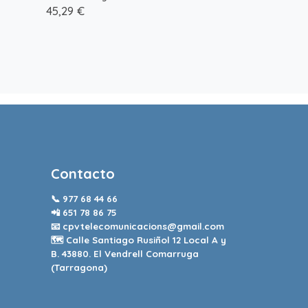
45,29 €
Contacto
📞
977 68 44 66
📲
651 78 86 75
📧
cpvtelecomunicacions@gmail.com
🗺️ Calle Santiago Rusiñol 12 Local A y
B. 43880. El Vendrell Comarruga
(Tarragona)