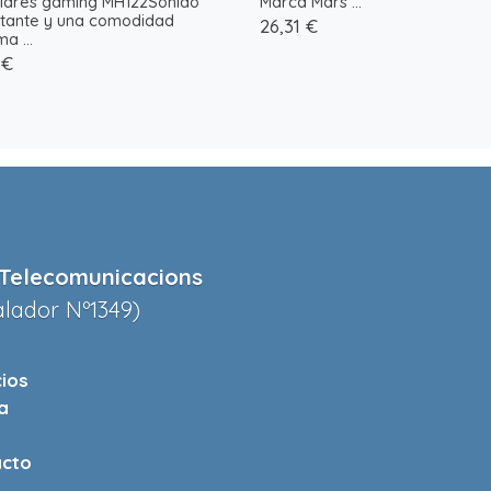
ulares gaming MH122Sonido
Marca Mars ...
tante y una comodidad
26,31 €
a ...
 €
Telecomunicacions
alador Nº1349)
cios
a
cto