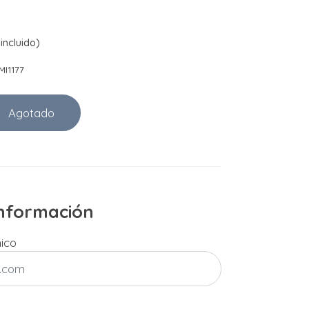
incluido)
I1177
Agotado
 información
nico