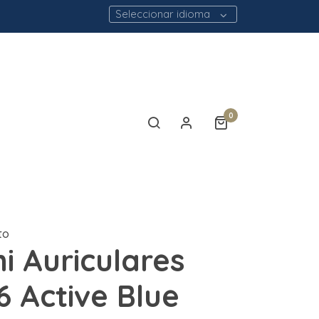
Seleccionar idioma
0
to
i Auriculares
6 Active Blue