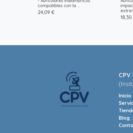
- Auriculares inalámbricos
Auric
compatibles con la ...
impac
extrem
24,09 €
18,30
CPV 
(Inst
Inicio
Servi
Tiend
Blog
Conta