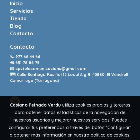
Inicio
Servicios
Tienda
Blog
Contacto
Contacto
📞
977 68 44 66
📲
651 78 86 75
📧
cpvtelecomunicacions@gmail.com
🗺️ Calle Santiago Rusiñol 12 Local A y B. 43880. El Vendrell
Comarruga (Tarragona)
Casiano Peinado Verdu
utiliza cookies propias y terceros
Aviso legal
para obtener datos estadísticos de la navegación de
Política de cookies
nuestros usuarios y mejorar nuestros servicios. Puedes
Gestión de cookies
configurar tus preferencias a través del botón “Configurar”
Política de privacidad
o obtener más información en nuestra
política de cookies
.
Condiciones de compra